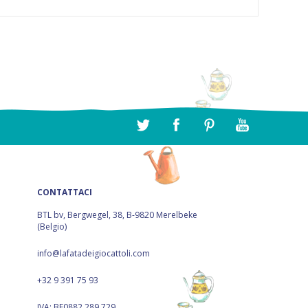
CONTATTACI
BTL bv, Bergwegel, 38, B-9820 Merelbeke
(Belgio)
info@lafatadeigiocattoli.com
+32 9 391 75 93
IVA: BE0882.289.729