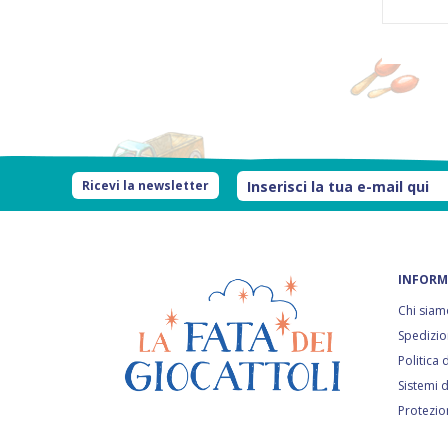
Ricevi la newsletter
INFORM
Chi siam
Spedizio
Politica
Sistemi 
Protezio