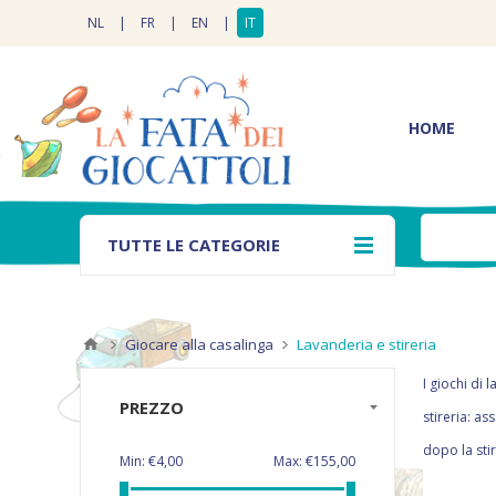
NL
|
FR
|
EN
|
IT
HOME
TUTTE LE CATEGORIE
Giocare alla casalinga
Lavanderia e stireria
I giochi di
PREZZO
stireria: as
dopo la stir
Min:
€4,00
Max:
€155,00