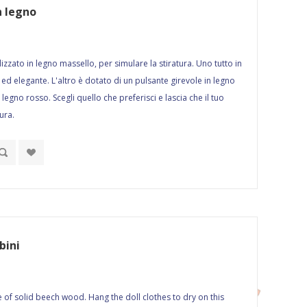
n legno
lizzato in legno massello, per simulare la stiratura. Uno tutto in
ed elegante. L'altro è dotato di un pulsante girevole in legno
egno rosso. Scegli quello che preferisci e lascia che il tuo
ura.
bini
 of solid beech wood. Hang the doll clothes to dry on this