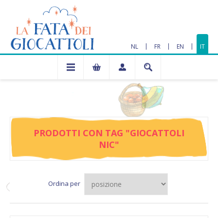
|
|
|
NL
FR
EN
IT
PRODOTTI CON TAG "GIOCATTOLI
NIC"
Ordina per