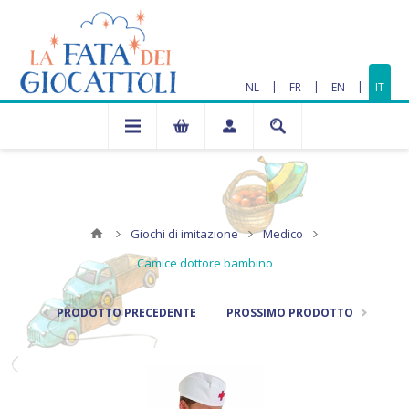
|
|
|
NL
FR
EN
IT
Giochi di imitazione
Medico
Camice dottore bambino
PRODOTTO PRECEDENTE
PROSSIMO PRODOTTO