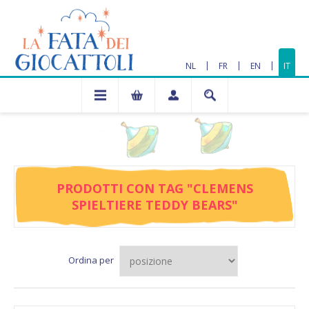
|
|
|
NL
FR
EN
IT
PRODOTTI CON TAG "CLEMENS
SPIELTIERE TEDDY BEARS"
Ordina per