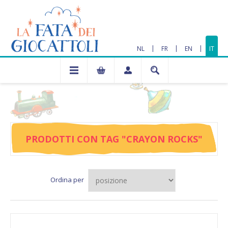
|
|
|
NL
FR
EN
IT
PRODOTTI CON TAG "CRAYON ROCKS"
Ordina per