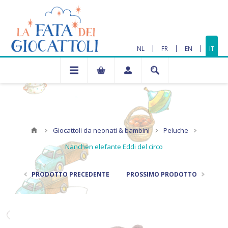
|
|
|
NL
FR
EN
IT
Giocattoli da neonati & bambini
Peluche
Nanchen elefante Eddi del circo
PRODOTTO PRECEDENTE
PROSSIMO PRODOTTO